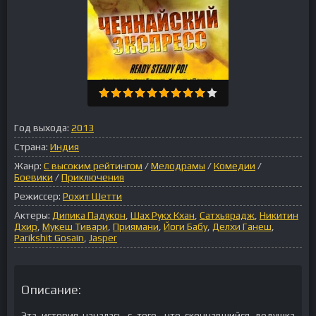
Год выхода:
2013
Страна:
Индия
Жанр:
С высоким рейтингом
/
Мелодрамы
/
Комедии
/
Боевики
/
Приключения
Режиссер:
Рохит Шетти
Актеры:
Дипика Падукон
,
Шах Рукх Кхан
,
Сатхьярадж
,
Никитин
Дхир
,
Мукеш Тивари
,
Приямани
,
Йоги Бабу
,
Делхи Ганеш
,
Parikshit Gosain
,
Jasper
Описание:
Эта история началась с того, что скончавшийся дедушка