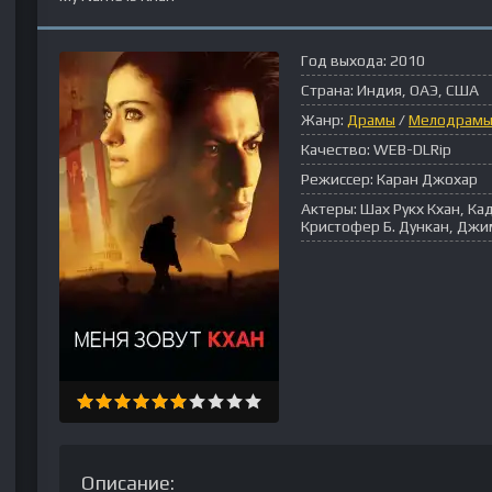
Год выхода:
2010
Страна:
Индия, ОАЭ, США
Жанр:
Драмы
/
Мелодрам
Качество:
WEB-DLRip
Режиссер:
Каран Джохар
Актеры:
Шах Рукх Кхан, Ка
Кристофер Б. Дункан, Дж
Описание: