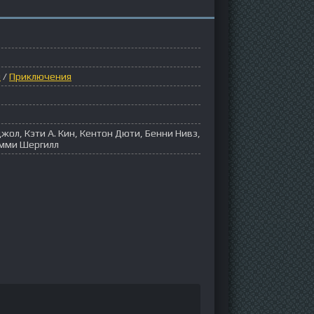
ы
/
Приключения
джол, Кэти А. Кин, Кентон Дюти, Бенни Нивз,
имми Шергилл