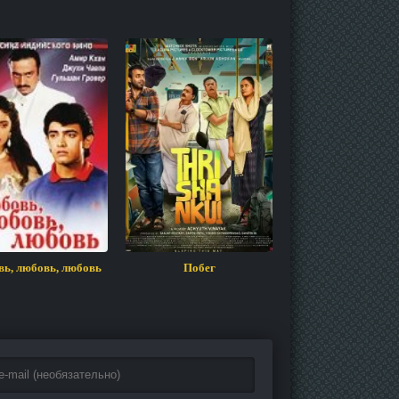
ь, любовь, любовь
Побег
Я рядом с тоб