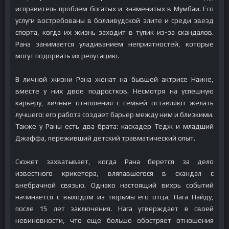
исправитель проблем богатых и знаменитых в Мумбаи. Его
услуги востребованы в болливудской элите и среди звезд
спорта, когда их жизнь заходит в тупик из-за скандалов.
Рана занимается уладиванием неприятностей, которые
могут подорвать их репутацию.
В личной жизни Рана женат на бывшей актрисе Наине,
вместе у них двое подростков. Несмотря на успешную
карьеру, личные отношения с семьей оставляют желать
лучшего: его работа создает барьер между ним и близкими.
Также у Раны есть два брата: каскадер Тедж и младший
Джаффа, переживший детский травматический опыт.
Сюжет захватывает, когда Рана берется за дело
известного крикетера, вляпавшегося в скандал с
внебрачной связью. Однако настоящий вихрь событий
начинается с выходом из тюрьмы его отца, Нага Найду,
после 15 лет заключения. Нага утверждает в своей
невиновности, что еще больше обостряет отношения