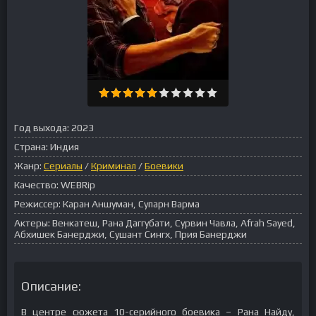
Год выхода:
2023
Страна:
Индия
Жанр:
Сериалы
/
Криминал
/
Боевики
Качество:
WEBRip
Режиссер:
Каран Аншуман, Супарн Варма
Актеры:
Венкатеш, Рана Даггубати, Сурвин Чавла, Afrah Sayed,
Абхишек Банерджи, Сушант Сингх, Прия Банерджи
Описание:
В центре сюжета 10-серийного боевика – Рана Найду,