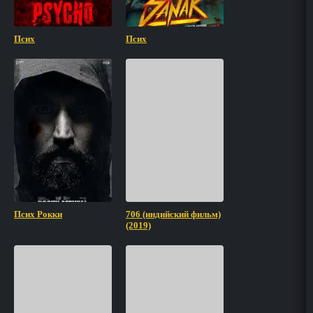
Псих
Псих
Псих Рокки
706 (индийский фильм)
(2019)