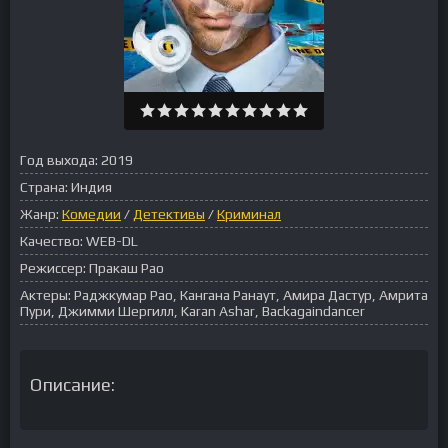
Год выхода:
2019
Страна:
Индия
Жанр:
Комедии
/
Детективы
/
Криминал
Качество:
WEB-DL
Режиссер:
Пракаш Рао
Актеры:
Раджкумар Рао, Кангана Ранаут, Амира Дастур, Амрита
Пури, Джимми Шергилл, Karan Ashar, Backagaindancer
Описание: