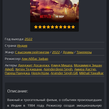
Год выхода:
2022
Страна:
Индия
Жанр:
С высоким рейтингом
/
2022
/
Драмы
/
Триллеры
Режиссер:
Али Аббас Зафар
Актеры:
Дилджит Досанджх
,
Кумуд Мишра
,
Мохаммед Зишан
Айюб
,
Хитен Теджвани
,
Apinderdeep Singh
,
Амира Дастур
,
Пареш Пахуджа
,
Неелу Коли
,
Arvinder Singh Gill
,
Mikhail Yawalkar
Описание:
Важный и трогательный фильм, о событиях произошедших
в Индии в 1984 году. Режиссер создал эмоциональную