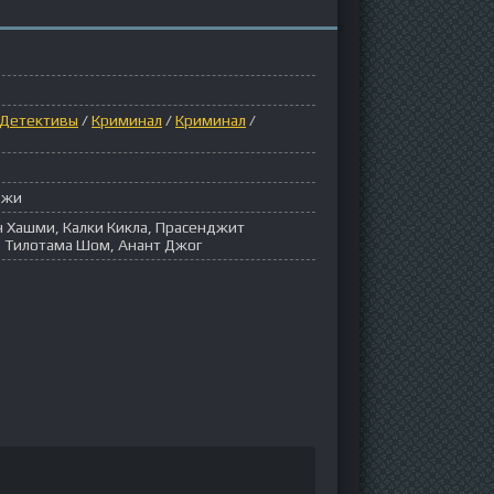
Детективы
/
Криминал
/
Криминал
/
джи
н Хашми, Калки Кикла, Прасенджит
, Тилотама Шом, Анант Джог