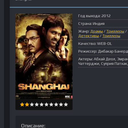
Год выхода:
2012
Страна:
Индия
Жанр:
Драмы
/
Триллеры
/
Детективы
/
Триллеры
Качество:
WEB-DL
Режиссер:
Дибакар Банер
Актеры:
Абхай Деол, Эмра
Чаттерджи, Суприя Патхак
Описание: