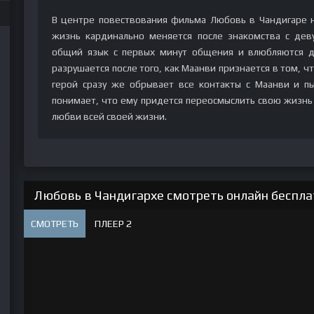
В центре повествования фильма Любовь в Чандигаре н
жизнь кардинально меняется после знакомства с де
общий язык с первых минут общения и влюбляются др
разрушается после того, как Маанви признается в том, ч
герой сразу же обрывает все контакты с Маанви и п
понимает, что ему придется переосмыслить свою жизнь 
любви всей своей жизни.
Любовь в Чандигархе смотреть онлайн бесплат
СМОТРЕТЬ
ПЛЕЕР 2