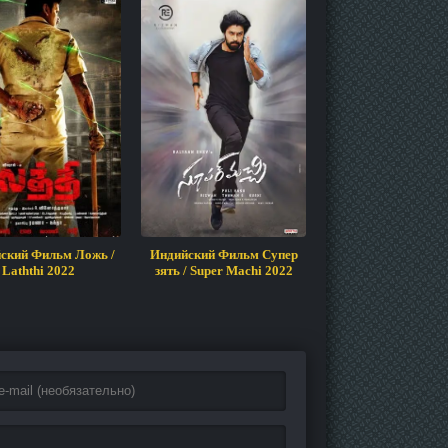
ский Фильм Ложь /
Индийский Фильм Супер
Мечта
Laththi 2022
зять / Super Machi 2022