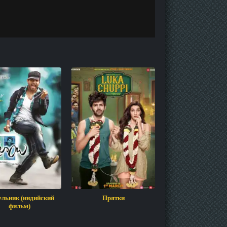
ельник (индийский
Прятки
Раненый: Возвра
фильм)
(индийский фил