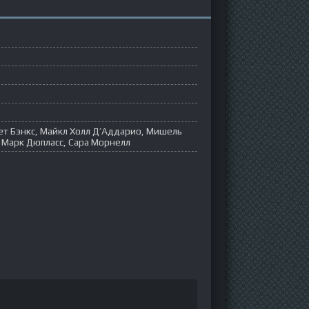
ет Бэнкс, Майкл Холл Д’Аддарио, Мишель
 Марк Дюпласс, Сара Морнелл