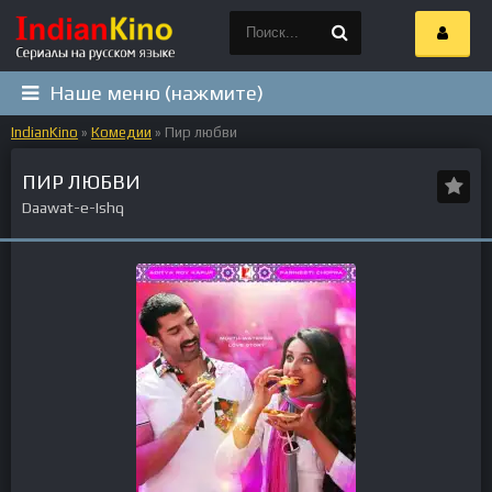
Наше меню (нажмите)
IndianKino
»
Комедии
» Пир любви
ПИР ЛЮБВИ
Daawat-e-Ishq