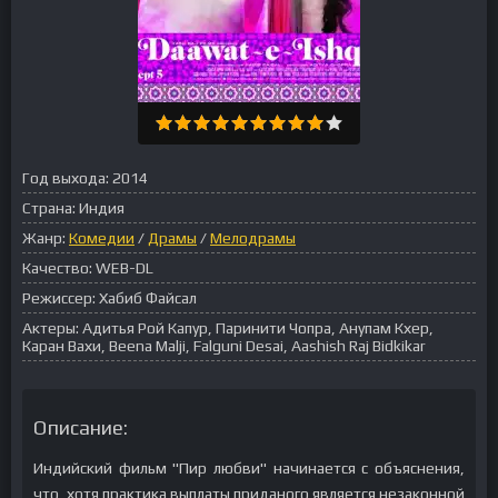
Год выхода:
2014
Страна:
Индия
Жанр:
Комедии
/
Драмы
/
Мелодрамы
Качество:
WEB-DL
Режиссер:
Хабиб Файсал
Актеры:
Адитья Рой Капур, Паринити Чопра, Анупам Кхер,
Каран Вахи, Beena Malji, Falguni Desai, Aashish Raj Bidkikar
Описание:
Индийский фильм "Пир любви" начинается с объяснения,
что, хотя практика выплаты приданого является незаконной