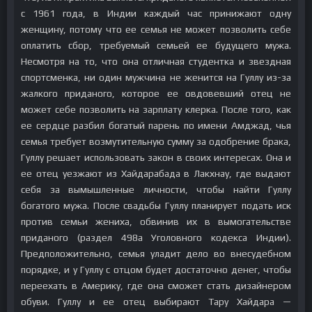
с 1961 года, в Индии каждый час принижают одну
женщину, потому что ее семья не может позволить себе
оплатить сбор, требуемый семьей ее будущего мужа.
Несмотря на то, что она отличная студентка и звездная
спортсменка, ни один мужчина не женится на Гуллу из-за
жалкого приданого, которое ее овдовевший отец не
может себе позволить на зарплату клерка. После того, как
ее сердце разбил богатый парень по имени Амджад, чья
семья требует возмутительную сумму за одобрение брака,
Гуллу решает использовать закон в своих интересах. Она и
ее отец уезжают из Хайдарабада в Лакхнау, где выдают
себя за вымышленные личности, чтобы найти Гуллу
богатого мужа. После свадьбы Гуллу планирует подать иск
против семьи жениха, обвинив их в вымогательстве
приданого (раздел 498а Уголовного кодекса Индии).
Предположительно, семья уладит дело во внесудебном
порядке, и у Гуллу с отцом будет достаточно денег, чтобы
переехать в Америку, где она сможет стать дизайнером
обуви. Гуллу и ее отец выбирают Тару Хайдара —