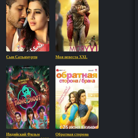
Сын Сатьямурти
Моя невеста XXL
Индийский Фильм
Обратная сторона