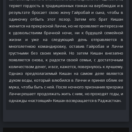
теряет гордость в традиционных гонках на верблюдах и в
результате бросает свою жену Гайробай и сына, чтобы в
одиночку отбыть этот позор. Затем его брат Кишан
женится на прекрасной Лаччи, но не проявляет интереса ни
к удовольствиям брачной ночи, ни к будущей семейной
жизни и уже на следующий день отправляется в
многолетнюю командировку, оставив Гайробая и Лаччи
грустными без своих мужей. Но затем Кишан внезапно
появляется снова, к радости своей семьи, с достаточным
количеством денег, и все, кажется, повернулось к лучшему.
Однако предполагаемый Кишан на самом деле является
духом воды, который влюбился в Лаччи и принял облик ее
мужа, чтобы быть с ней. После ночного признания призрака
Лаччи решает продолжать жить с ним, но проходят годы, и
однажды «настоящий» Кишан возвращается в Раджастхан.