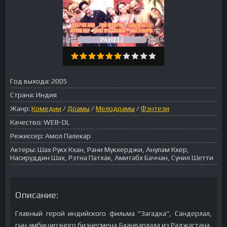
Год выхода:
2005
Страна:
Индия
Жанр:
Комедии
/
Драмы
/
Мелодрамы
/
Фэнтези
Качество:
WEB-DL
Режиссер:
Амол Палекар
Актеры:
Шах Рукх Кхан, Рани Мукхерджи, Анупам Кхер,
Насируддин Шах, Рэтна Патхак, Амитабх Баччан, Сунил Шетти
Описание:
Главный герой индийского фильма "Загадка", Сандерлал,
сын амбициозного бизнесмена Бханварлала из Раджастана,