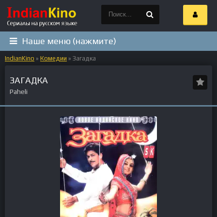
Наше меню (нажмите)
IndianKino
»
Комедии
» Загадка
ЗАГАДКА
Paheli