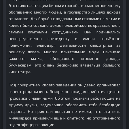
Это стало настоящим бичом и способствовало мгновенному
обогащению многих людей, а государство лишало дохода
от налогов. Для борьбы с подпольными ставками на матчи в
крикет было создано целое полицейское подразделение с
самыми опытными сотрудниками. Они подчинялись
непосредственно президенту и имели серьёзные
полномочия. Благодаря деятельности спецотряда за
решётку попали многие влиятельные люди. Накануне
важного матча, обещавшего огромные доходы
букмекерам, это очень беспокоило владельца большого
кинотеатра.
Под прикрытием своего заведения он давно организовал
своего рода казино. Вскоре он ожидал прибытия целого
грузовика с наличными. Об этом прознали работающие на
Арумугу друзья, задумавшие обеспечить себе безбедную
старость. Но приятели понятия не имели, что эти пять
миллиардов привлекли ещё и опытного, но отстранённого
отдел офицера полиции.