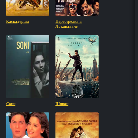
Каскадерша
Перестрелка в
Локандвале
Сони
Шпион