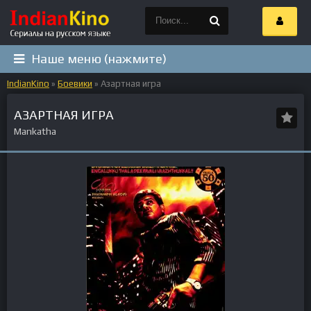
Наше меню (нажмите)
IndianKino
»
Боевики
» Азартная игра
АЗАРТНАЯ ИГРА
Mankatha