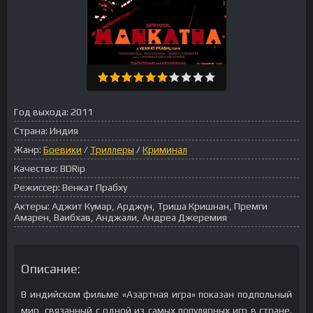
Год выхода:
2011
Страна:
Индия
Жанр:
Боевики
/
Триллеры
/
Криминал
Качество:
BDRip
Режиссер:
Венкат Прабху
Актеры:
Аджит Кумар, Арджун, Триша Кришнан, Премги
Амарен, Ваибхав, Анджали, Андреа Джеремия
Описание:
В индийском фильме «Азартная игра» показан подпольный
мир, связанный с одной из самых популярных игр в стране.