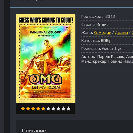
Год выхода:
2012
Страна:
Индия
Жанр:
Комедии
/
Драмы
/
Качество:
BDRip
Режиссер:
Умеш Шукла
Актеры:
Пареш Раваль, Ак
Манджрекар, Говинд Намд
Описание: