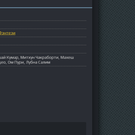
Фэнтези
шай Кумар, Митхун Чакраборти, Махеш
ео, Ом Пури, Лубна Салим