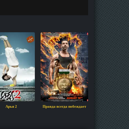
Арья 2
Правда всегда побеждает
Самый разыскив
преступник