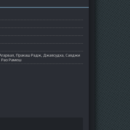
 Агарвал, Пракаш Радж, Джаясудха, Саяджи
 Рао Рамеш