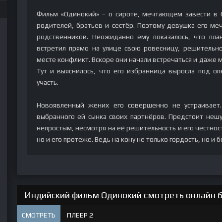
Фильм «Одинокий» – о сироте, мечтающем завести в 
родителей, братьев и сестёр. Поэтому девушка его м
родственников. Неожиданно ему показалось, что план
встретил прямо на улице свою ровесницу, решительн
месте конфликт. Вскоре они начали встречаться и даже 
Тут и выяснилось, что его избранница выросла под о
участь.
Новоявленный жених его совершенно не устраивает
выбранного ей сынка своих партнёров. Предстоит неш
непростым, несмотря на её решительность и его честнос
но и его протеже. Ведь на кону не только гордость, но и 
Индийский фильм Одинокий смотреть онлайн б
СМОТРЕТЬ
ПЛЕЕР 2