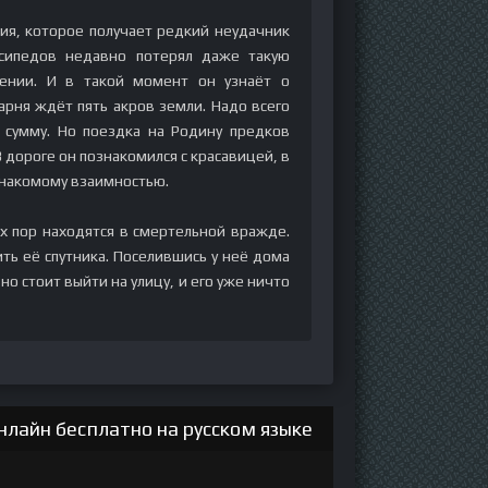
ия, которое получает редкий неудачник
осипедов недавно потерял даже такую
ении. И в такой момент он узнаёт о
арня ждёт пять акров земли. Надо всего
 сумму. Но поездка на Родину предков
 дороге он познакомился с красавицей, в
знакомому взаимностью.
х пор находятся в смертельной вражде.
ь её спутника. Поселившись у неё дома
но стоит выйти на улицу, и его уже ничто
лайн бесплатно на русском языке