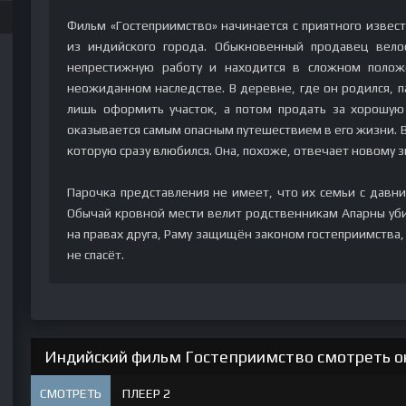
Фильм «Гостеприимство» начинается с приятного извест
из индийского города. Обыкновенный продавец вел
непрестижную работу и находится в сложном полож
неожиданном наследстве. В деревне, где он родился, п
лишь оформить участок, а потом продать за хорошую
оказывается самым опасным путешествием в его жизни. В
которую сразу влюбился. Она, похоже, отвечает новому 
Парочка представления не имеет, что их семьи с давни
Обычай кровной мести велит родственникам Апарны убит
на правах друга, Раму защищён законом гостеприимства, 
не спасёт.
Индийский фильм Гостеприимство смотреть он
СМОТРЕТЬ
ПЛЕЕР 2