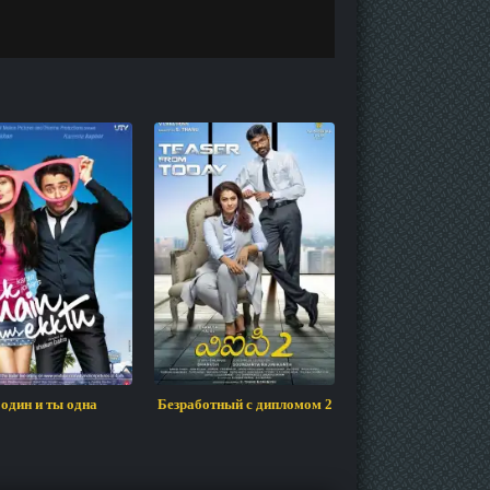
 один и ты одна
Безработный с дипломом 2
Друзья по интер