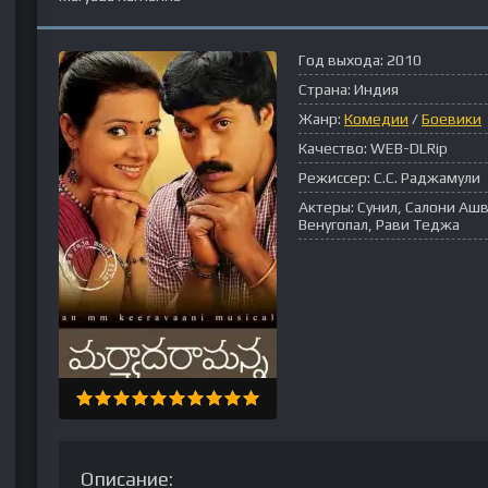
Год выхода:
2010
Страна:
Индия
Жанр:
Комедии
/
Боевики
Качество:
WEB-DLRip
Режиссер:
С.С. Раджамули
Актеры:
Сунил, Салони Ашв
Венугопал, Рави Теджа
Описание: