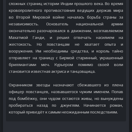
сложных страниц истории Индии прошлого века. Во время
кровопролитного противостояния ведущих держав мира
во Второй Мировой войне началась борьба страны за
независимость. Основатель национальной армии
окончательно разочаровался в движении, возглавляемом
Махатмой Ганди, и решил отвечать насилием на
жестокость. Но повстанцам не хватает опыта и
вооружения. Им необходимы средства, и король тайно
отправляет на границу с Бирмой старинный, украшенный
бриллиантами меч. Курьером помимо своей воли
становится известная актриса и танцовщица.
Охранником звезды назначают сбежавшего из плена
офицер повстанцев, назвавшегося чужим именем. Попав
под бомбёжку, они чудом остаются живы, но вынуждены
пробираться назад по джунглям. Начинается роман,
который приведёт к самым неожиданным последствиям.