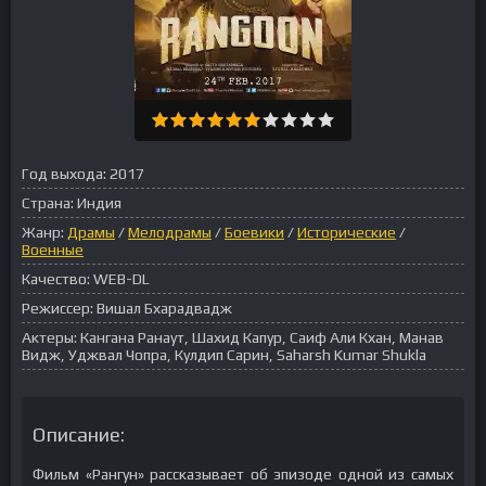
Год выхода:
2017
Страна:
Индия
Жанр:
Драмы
/
Мелодрамы
/
Боевики
/
Исторические
/
Военные
Качество:
WEB-DL
Режиссер:
Вишал Бхарадвадж
Актеры:
Кангана Ранаут, Шахид Капур, Саиф Али Кхан, Манав
Видж, Уджвал Чопра, Кулдип Сарин, Saharsh Kumar Shukla
Описание:
Фильм «Рангун» рассказывает об эпизоде одной из самых