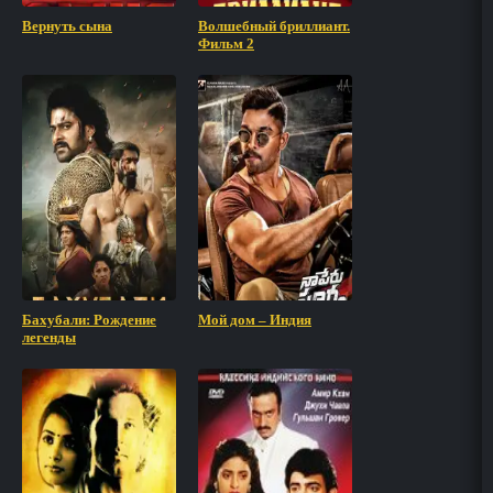
Вернуть сына
Волшебный бриллиант.
Фильм 2
Бахубали: Рождение
Мой дом – Индия
легенды