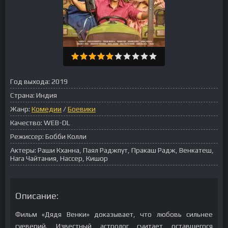
Год выхода:
2019
Страна:
Индия
Жанр:
Комедии
/
Боевики
Качество:
WEB-DL
Режиссер:
Бобби Колли
Актеры:
Раши Кханна, Паял Раджпут, Пракаш Радж, Венкатеш,
Нага Чайтания, Нассер, Кишор
Описание:
Фильм «Дядя Венки» доказывает, что любовь сильнее
суеверий. Известный астролог считает оставшегося