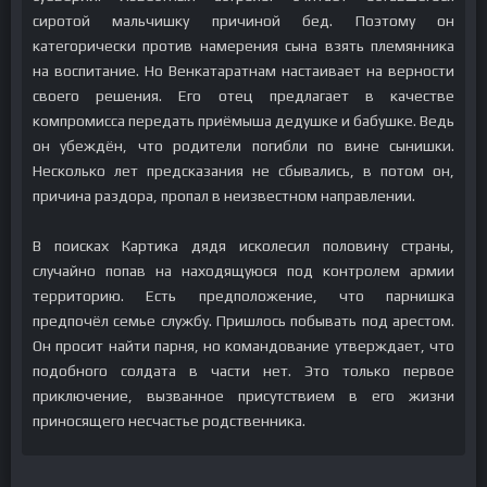
сиротой мальчишку причиной бед. Поэтому он
категорически против намерения сына взять племянника
на воспитание. Но Венкатаратнам настаивает на верности
своего решения. Его отец предлагает в качестве
компромисса передать приёмыша дедушке и бабушке. Ведь
он убеждён, что родители погибли по вине сынишки.
Несколько лет предсказания не сбывались, в потом он,
причина раздора, пропал в неизвестном направлении.
В поисках Картика дядя исколесил половину страны,
случайно попав на находящуюся под контролем армии
территорию. Есть предположение, что парнишка
предпочёл семье службу. Пришлось побывать под арестом.
Он просит найти парня, но командование утверждает, что
подобного солдата в части нет. Это только первое
приключение, вызванное присутствием в его жизни
приносящего несчастье родственника.