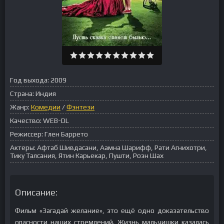
Год выхода:
2009
Страна:
Индия
Жанр:
Комедии
/
Фэнтези
Качество:
WEB-DL
Режиссер:
Глен Баррето
Актеры:
Афтаб Шивдасани, Аамна Шарифф, Рати Агнихотри,
Тику Талсания, Ятин Карьекар, Пушти, Роэн Шах
Описание:
Фильм «Загадай желание», это ещё одно доказательство
опасности наших стремлений. Жизнь мальчишки казалась