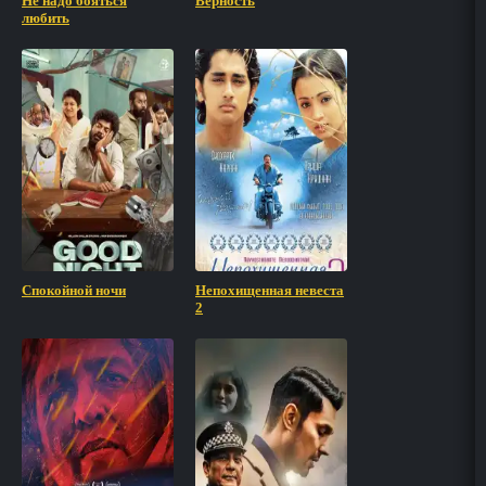
Не надо бояться
Верность
любить
Спокойной ночи
Непохищенная невеста
2