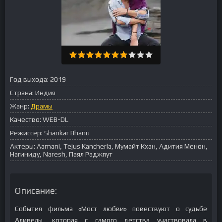
Год выхода:
2019
Страна:
Индия
Жанр:
Драмы
Качество:
WEB-DL
Режиссер:
Shankar Bhanu
Актеры:
Aamani, Tejus Kancherla, Мумайт Кхан, Адития Менон,
Нагиниду, Naresh, Паял Раджпут
Описание:
События фильма «Мост любви» повествуют о судьбе
Аливелы, которая с самого детства участвовала в