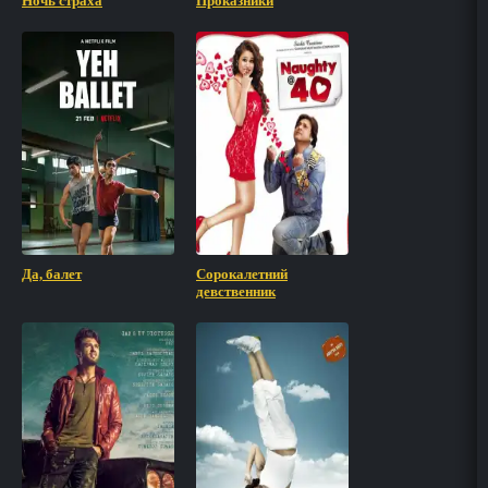
Ночь страха
Проказники
Да, балет
Сорокалетний
девственник