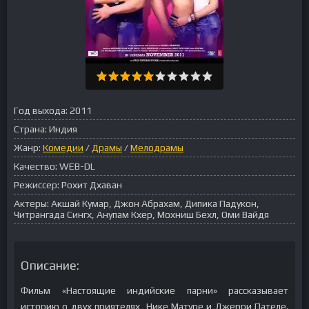
Год выхода:
2011
Страна:
Индия
Жанр:
Комедии
/
Драмы
/
Мелодрамы
Качество:
WEB-DL
Режиссер:
Рохит Дхаван
Актеры:
Акшай Кумар, Джон Абрахам, Дипика Падукон,
Читрангада Сингх, Анупам Кхер, Мохниш Бехл, Оми Вайдя
Описание:
Фильм «Настоящие индийские парни» рассказывает
историю о двух приятелях, Нике Матуре и Джерри Пателе.