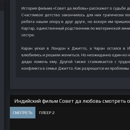
История фильма «Совет да любовь» расскажет о судьбе д
Счастливое детство закончилось для них трагически по
ребята нашли опору в друг друге, но вскоре им пришло
Картар, единственный родственник по материнской линии,
сестре.
Каран уехал в Лондон к Джитто, а Чаран остался в И
влюбились и решили жениться. Но неожиданно один из н
дядю помочь ему. Другой также сталкивается с трудн
конфликта в семье Джитто. Как разрешатся их проблемы и
Индийский фильм Совет да любовь смотреть о
СМОТРЕТЬ
ПЛЕЕР 2