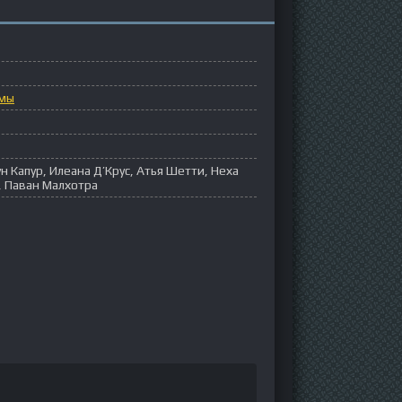
мы
н Капур, Илеана Д’Крус, Атья Шетти, Неха
, Паван Малхотра