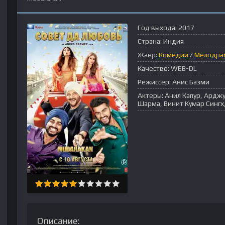
Год выхода:
2017
Страна:
Индия
Жанр:
Комедии
/
Мелодра
Качество:
WEB-DL
Режиссер:
Анис Базми
Актеры:
Анил Капур, Арджу
Шарма, Винит Кумар Сингх
Описание: