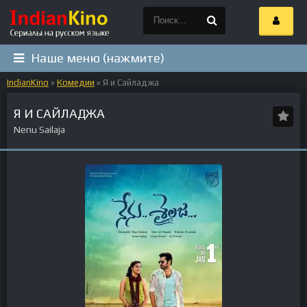
Наше меню (нажмите)
IndianKino
»
Комедии
» Я и Сайладжа
Я И САЙЛАДЖА
Nenu Sailaja