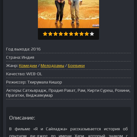
Год выхода:
2016
Страна:
Индия
Жанр:
Комедии
/
Мелодрамы
/
Боевики
Качество:
WEB-DL
Режиссер:
Тхирумала Кишор
Актеры:
Сатхьярадж, Прадип Рават, Рам, Кирти Суреш, Рохини,
Прагатхи, Виджаякумар
Описание:
В фильме «Я и Сайладжа» рассказывается история об
опытном ди-джее по имени Хари, который знаком с