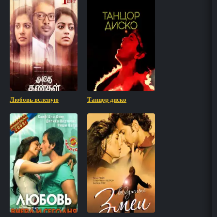
Любовь вслепую
Танцор диско