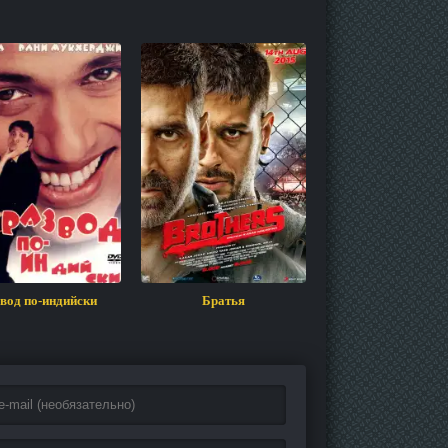
вод по-индийски
Братья
Трое разгневанных