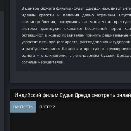
В центре сюжета фильма «Судья Дредд» находится ант
идеалы красоты и величия давно утрачены. Спустя
самоистребления, погружаясь во множество преступл
система правосудия окажется бессильной перед хао
оставшихся в живых правителей принять решительные м
упростят весь процесс ареста, расследования и судопро
и разбушевавшиеся бандиты и преступные группировки 
одного - столкновения с легендарным Судьёй Дредд
сотнями нарушителей.
Индийский фильм Судья Дредд смотреть онлайн
СМОТРЕТЬ
ПЛЕЕР 2