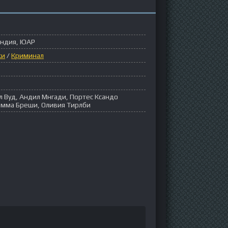
Индия, ЮАР
ки
/
Криминал
л Вуд, Андил Мнгади, Портес Ксандо
Эмма Бреши, Оливия Тирлби