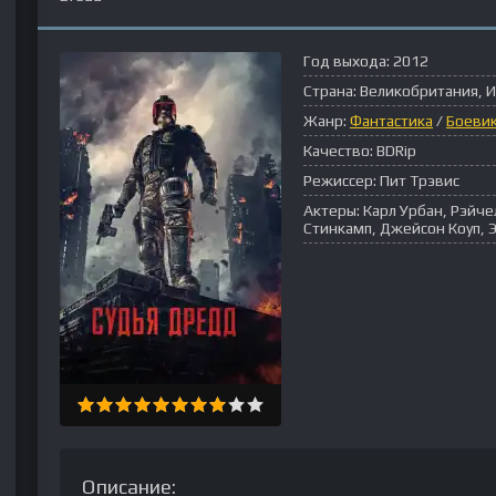
Год выхода:
2012
Страна:
Великобритания, 
Жанр:
Фантастика
/
Боеви
Качество:
BDRip
Режиссер:
Пит Трэвис
Актеры:
Карл Урбан, Рэйче
Стинкамп, Джейсон Коуп, 
Описание: