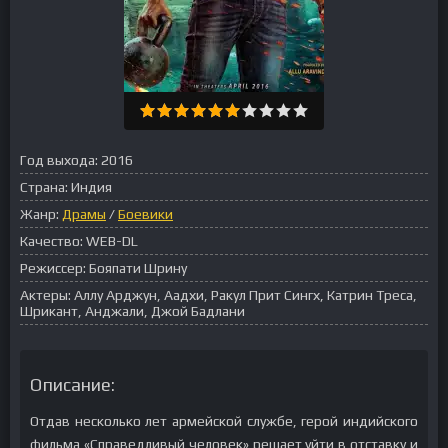
Год выхода:
2016
Страна:
Индия
Жанр:
Драмы
/
Боевики
Качество:
WEB-DL
Режиссер:
Бояпати Шрину
Актеры:
Аллу Арджун, Аадхи, Ракул Прит Сингх, Катрин Треса,
Шрикант, Анджали, Джой Бадлани
Описание:
Отдав несколько лет армейской службе, герой индийского
фильма «Справедливый человек» решает уйти в отставку и