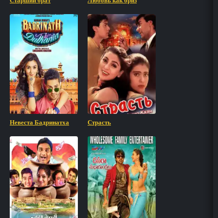
Старший брат
Любовь как бриз
Невеста Бадринатха
Страсть