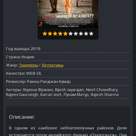
Год выхода:
2019
Страна:
Индия
Жанр:
Триллеры
/
Детективы
Качество:
WEB-DL
Режиссер:
Ракеш Ранджан Кумар
Актеры:
Лорена Франко, Bijesh Jayarajan, Neet Chowdhary,
Rajeev Gaursingh, Karran Jeet, Пунам Матур, Rajesh Sharma
Описание:
В одном из наиболее неблагополучных районов Дели
встречаются герои индийского фильма «Пахаргандж». Они