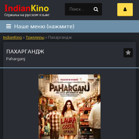
Наше меню (нажмите)
IndianKino
»
Триллеры
» Пахаргандж
ПАХАРГАНДЖ
Paharganj