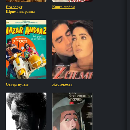
Его зовут
Книга любви
Шриманнараяна
Отвергнутые
Жестокость