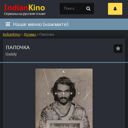
Наше меню (нажмите)
IndianKino
»
Драмы
» Папочка
ПАПОЧКА
Daddy