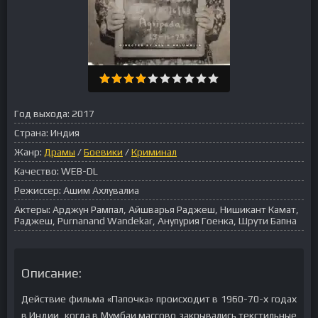
Год выхода:
2017
Страна:
Индия
Жанр:
Драмы
/
Боевики
/
Криминал
Качество:
WEB-DL
Режиссер:
Ашим Ахлувалиа
Актеры:
Арджун Рампал, Айшварья Раджеш, Нишикант Камат,
Раджеш, Purnanand Wandekar, Анупурия Гоенка, Шрути Бапна
Описание:
Действие фильма «Папочка» происходит в 1960-70-х годах
в Индии, когда в Мумбаи массово закрывались текстильные