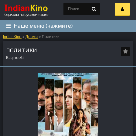
Наше меню (нажмите)
IndianKino
»
Драмы
» Политики
ПОЛИТИКИ
Raajneeti