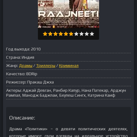
Год выхода:
2010
Страна:
Индия
Жанр:
Драмы
/
Триллеры
/
Криминал
Качество:
BDRip
Режиссер:
Пракаш Джха
Актеры:
Аджай Девган, Ранбир Капур, Нана Патекар, Арджун
Рампал, Манодж Баджпаи, Бхупеш Сингх, Катрина Каиф
Описание:
Драма «Политики» – о девяти политических деятелях,
которые имеют свои взгляды на идеальное устройство