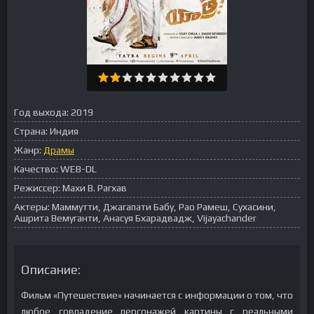
Год выхода:
2019
Страна:
Индия
Жанр:
Драмы
Качество:
WEB-DL
Режиссер:
Махи В. Рагхав
Актеры:
Маммутти, Джагапати Бабу, Рао Рамеш, Сухасини,
Ашрита Вемуганти, Анасуя Бхарадвадж, Vijayachander
Описание:
Фильм «Путешествие» начинается с информации о том, что
любое совпадение персонажей картины с реальными