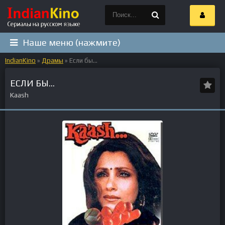
Наше меню (нажмите)
IndianKino
»
Драмы
» Если бы...
ЕСЛИ БЫ...
Kaash