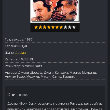
Год выхода:
1987
Страна:
Индия
Жанр:
Драмы
Качество:
WEB-DL
Режиссер:
Махеш Бхатт
Актеры:
Джеки Шрофф, Димпл Кападиа, Мастер Макранд,
Анупам Кхер, Мехмуд, Мукри, Сатиш Каушик
Описание:
Драма «Если бы…» расскажет о жизни Ритеша, который из
популярной кинозвезды превратился в алкоголика. Прежде