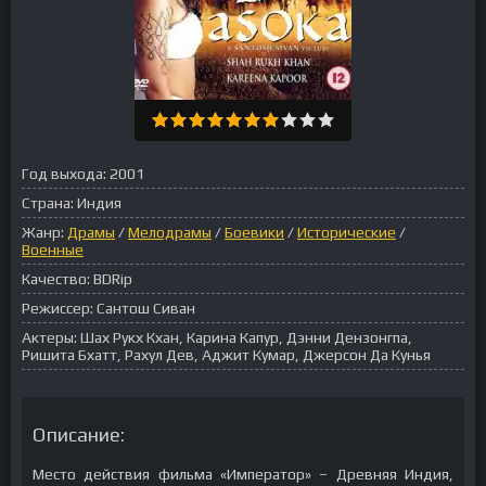
Год выхода:
2001
Страна:
Индия
Жанр:
Драмы
/
Мелодрамы
/
Боевики
/
Исторические
/
Военные
Качество:
BDRip
Режиссер:
Сантош Сиван
Актеры:
Шах Рукх Кхан, Карина Капур, Дэнни Дензонгпа,
Ришита Бхатт, Рахул Дев, Аджит Кумар, Джерсон Да Кунья
Описание:
Место действия фильма «Император» – Древняя Индия,