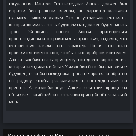
государство Магатхи. Его наследник, Ашока, должен был
вырасти бесстрашным воином, но характер мальчика
оказался слишком мягким. Это не устраивало его мать,
которая понимала, что в будущем сын должен будет занять
трон. Женщина просит Ашока притвориться
простолюдином и отправиться в странствия, надеясь, что
путешествия закалят его характер. Но и этот план
провалился: вместо того, чтобы стать храбрым воителем,
Ашока влюбляется в принцессу соседнего королевства,
которая находилась в бегах. У их любви было бы счастливое
будущее, если бы наследника трона не призвали обратно
на родину, чтобы расправиться с претендентами на
престол. А возлюбленную Ашока советник принцессы
объявляет погибшей, и в отчаянии принц берётся за свой
меч.
Индийский фильм Император смотреть