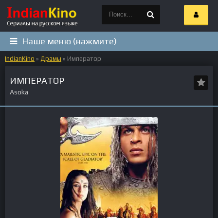
Наше меню (нажмите)
IndianKino
»
Драмы
» Император
ИМПЕРАТОР
Asoka