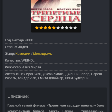
Год выхода:
2000
Страна:
Индия
Жанр:
Комедии
/
Мелодрамы
Качество:
WEB-DL
Режиссер:
Азиз Мирза
Актеры:
Шах Рукх Кхан, Джухи Чавла, Джонни Левер, Пареш
Раваль, Хайдар Али, Смита Джайкар, Нина Кулкарни
Описание:
Главной темой фильма «Трепетные сердца» поначалу была
конкурентная борьба. Аджай Бакши – телеведущий,