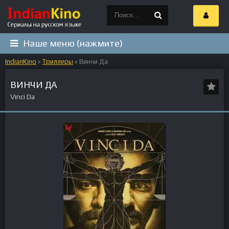
Наше меню (нажмите)
IndianKino
»
Триллеры
» Винчи Да
ВИНЧИ ДА
Vinci Da