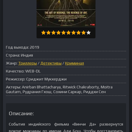
Год выхода:
2019
Страна:
Индия
Жанр:
Триллеры
/
Детективы
/
Криминал
Качество:
WEB-DL
Режиссер:
Сриджит Мукхерджи
Актеры:
Anirban Bhattacharya, Ritwick Chakraborty, Moitra
Gautam, Рудранил Гхош, Сохини Саркар, Риддхи Сен
Описание:
События индийского фильма «Винчи Да» развернутся
вокруг мужчины по имени Ади Бош. Чтобы восстановить