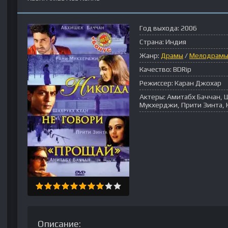
Год выхода:
2006
Страна:
Индия
Жанр:
Драмы
/
Мелодрам
Качество:
BDRip
Режиссер:
Каран Джохар
Актеры:
Амитабх Баччан, Ш
Мукхерджи, Прити Зинта, 
Описание: