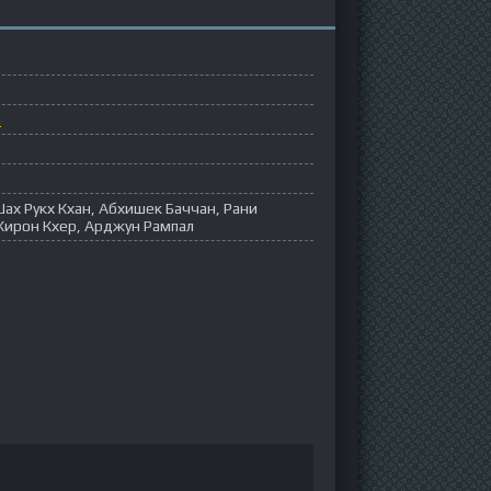
ы
ах Рукх Кхан, Абхишек Баччан, Рани
Кирон Кхер, Арджун Рампал