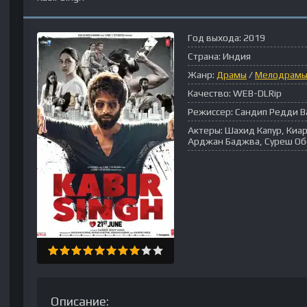
Год выхода:
2019
Страна:
Индия
Жанр:
Драмы
/
Мелодрам
Качество:
WEB-DLRip
Режиссер:
Сандип Редди В
Актеры:
Шахид Капур, Киар
Арджан Баджва, Суреш Об
Описание: