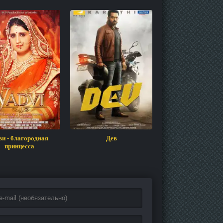
и - благородная
Дев
Я – Четверты
принцесса