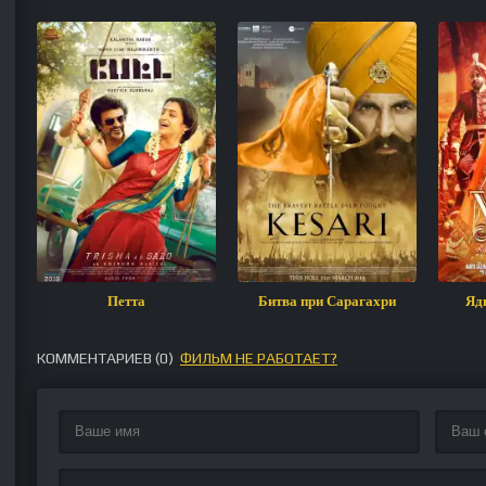
Петта
Битва при Сарагахри
Ядв
КОММЕНТАРИЕВ (
0
)
ФИЛЬМ НЕ РАБОТАЕТ?