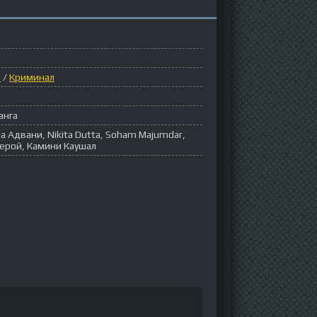
ы
/
Криминал
анга
а Адвани, Nikita Dutta, Soham Majumdar,
ерой, Камини Каушал