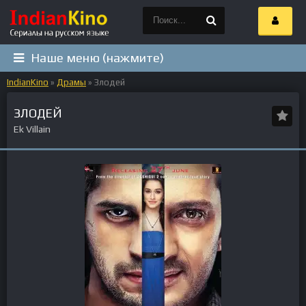
Наше меню (нажмите)
IndianKino
»
Драмы
» Злодей
ЗЛОДЕЙ
Ek Villain