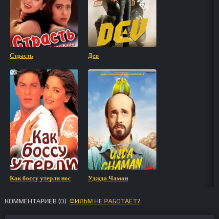
Страсть
Дев
Как боссу утерли нос
Уджда Чаман
КОММЕНТАРИЕВ (
0
)
ФИЛЬМ НЕ РАБОТАЕТ?