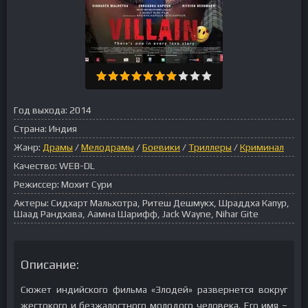
Год выхода:
2014
Страна:
Индия
Жанр:
Драмы
/
Мелодрамы
/
Боевики
/
Триллеры
/
Криминал
Качество:
WEB-DL
Режиссер:
Мохит Сури
Актеры:
Сидхарт Мальхотра, Ритеш Дешмукх, Шраддха Капур,
Шаад Рандхава, Аамна Шарифф, Jack Wayne, Nihar Gite
Описание:
Сюжет индийского фильма «Злодей» развернется вокруг
жестокого и безжалостного молодого человека. Его имя –