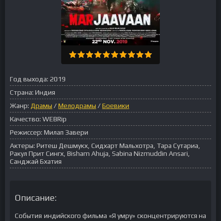
Год выхода:
2019
Страна:
Индия
Жанр:
Драмы
/
Мелодрамы
/
Боевики
Качество:
WEBRip
Режиссер:
Милап Завери
Актеры:
Ритеш Дешмукх, Сидхарт Мальхотра, Тара Сутариа,
Ракул Прит Сингх, Bisham Ahuja, Sabina Nizmuddin Ansari,
Санджай Бхатия
Описание:
События индийского фильма «Я умру» сконцентрируются на