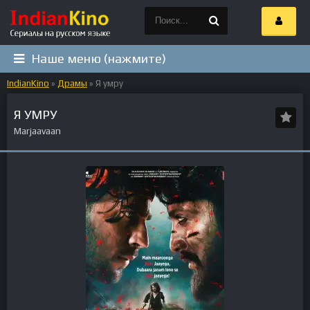
Наше меню (нажмите)
IndianKino
»
Драмы
» Я умру
Я УМРУ
Marjaavaan