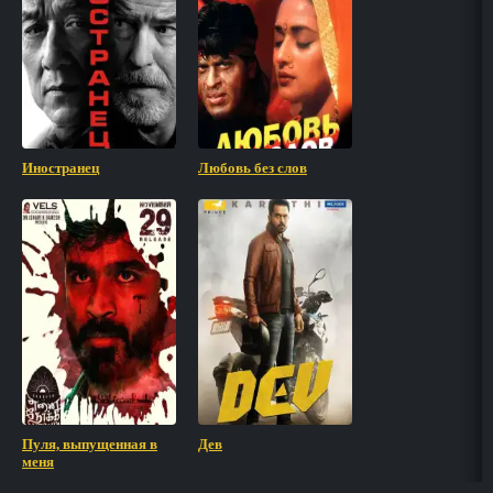
Иностранец
Любовь без слов
Пуля, выпущенная в
Дев
меня