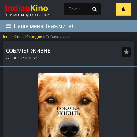
Наше меню (нажмите)
IndianKino
»
Комедии
» Собачья жизнь
СОБАЧЬЯ ЖИЗНЬ
A Dog's Purpose