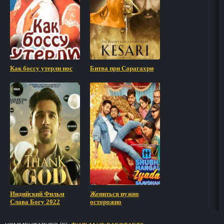
Как боссу утерли нос
Битва при Сарагахри
Индийский Фильм
Жениться нужно
Слава Богу 2022
осторожно