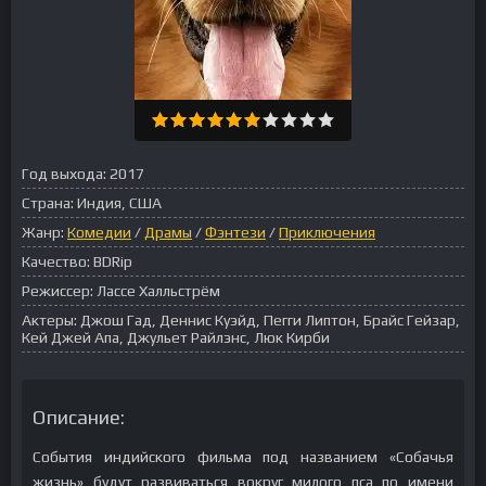
Год выхода:
2017
Страна:
Индия, США
Жанр:
Комедии
/
Драмы
/
Фэнтези
/
Приключения
Качество:
BDRip
Режиссер:
Лассе Халльстрём
Актеры:
Джош Гад, Деннис Куэйд, Пегги Липтон, Брайс Гейзар,
Кей Джей Апа, Джульет Райлэнс, Люк Кирби
Описание:
События индийского фильма под названием «Собачья
жизнь» будут развиваться вокруг милого пса по имени