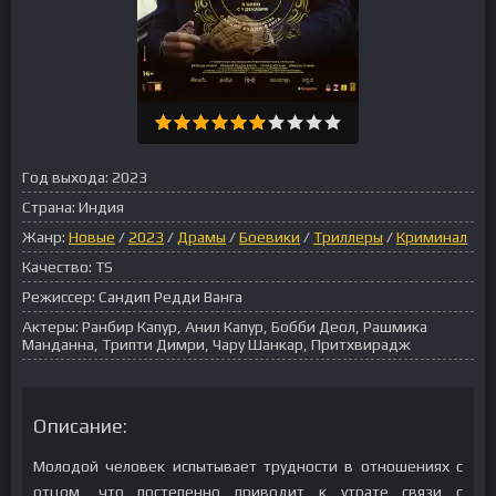
Год выхода:
2023
Страна:
Индия
Жанр:
Новые
/
2023
/
Драмы
/
Боевики
/
Триллеры
/
Криминал
Качество:
TS
Режиссер:
Сандип Редди Ванга
Актеры:
Ранбир Капур, Анил Капур, Бобби Деол, Рашмика
Манданна, Трипти Димри, Чару Шанкар, Притхвирадж
Описание:
Молодой человек испытывает трудности в отношениях с
отцом, что постепенно приводит к утрате связи с