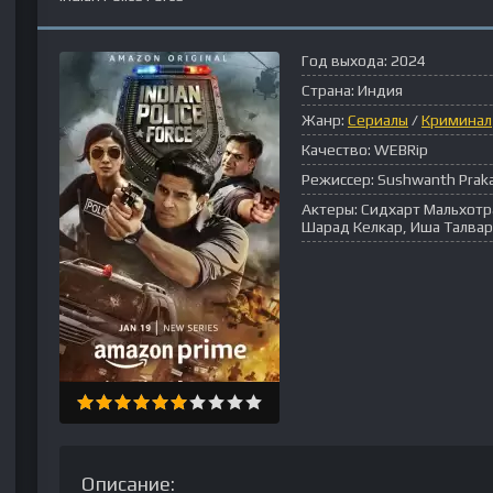
Год выхода:
2024
Страна:
Индия
Жанр:
Сериалы
/
Криминал
Качество:
WEBRip
Режиссер:
Sushwanth Prak
Актеры:
Сидхарт Мальхотр
Шарад Келкар, Иша Талвар
Описание: