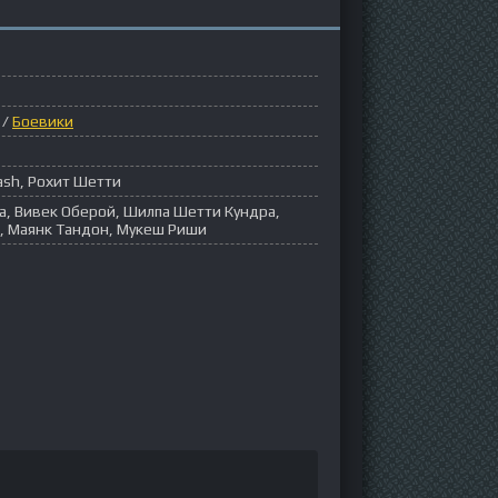
/
Боевики
ash, Рохит Шетти
а, Вивек Оберой, Шилпа Шетти Кундра,
, Маянк Тандон, Мукеш Риши