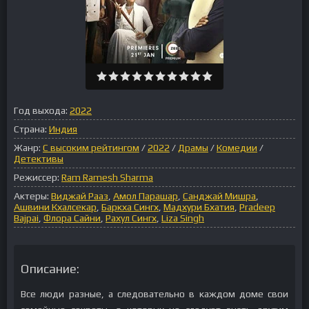
Год выхода:
2022
Страна:
Индия
Жанр:
С высоким рейтингом
/
2022
/
Драмы
/
Комедии
/
Детективы
Режиссер:
Ram Ramesh Sharma
Актеры:
Виджай Рааз
,
Амол Парашар
,
Санджай Мишра
,
Ашвини Кхалсекар
,
Баркха Сингх
,
Мадхури Бхатия
,
Pradeep
Bajpai
,
Флора Сайни
,
Рахул Сингх
,
Liza Singh
Описание:
Все люди разные, а следовательно в каждом доме свои