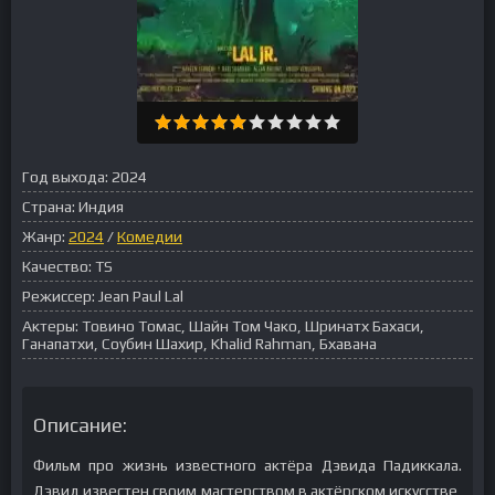
Год выхода:
2024
Страна:
Индия
Жанр:
2024
/
Комедии
Качество:
TS
Режиссер:
Jean Paul Lal
Актеры:
Товино Томас, Шайн Том Чако, Шринатх Бахаси,
Ганапатхи, Соубин Шахир, Khalid Rahman, Бхавана
Описание:
Фильм про жизнь известного актёра Дэвида Падиккала.
Дэвид известен своим мастерством в актёрском искусстве,