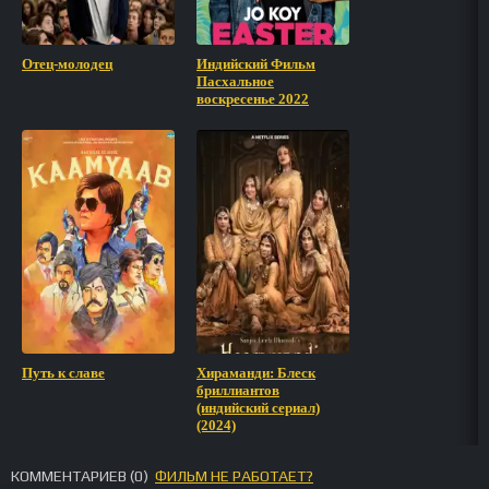
Отец-молодец
Индийский Фильм
Пасхальное
воскресенье 2022
Путь к славе
Хираманди: Блеск
бриллиантов
(индийский сериал)
(2024)
КОММЕНТАРИЕВ (
0
)
ФИЛЬМ НЕ РАБОТАЕТ?