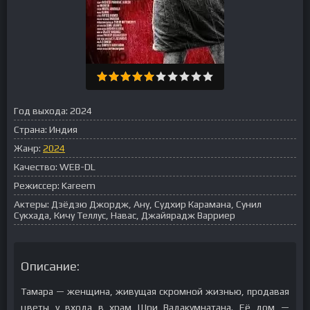
Год выхода:
2024
Страна:
Индия
Жанр:
2024
Качество:
WEB-DL
Режиссер:
Kareem
Актеры:
Дзёдзю Джордж, Ану, Судхир Карамана, Сунил
Сукхада, Кичу Теллус, Навас, Джайярадж Варриер
Описание:
Тамара — женщина, живущая скромной жизнью, продавая
цветы у входа в храм Шри Вадакумнатана. Её дом —