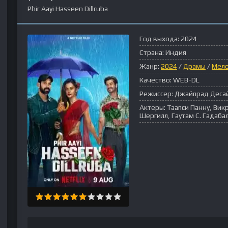
Phir Aayi Hasseen Dillruba
Год выхода:
2024
Страна:
Индия
Жанр:
2024
/
Драмы
/
Мел
Качество:
WEB-DL
Режиссер:
Джайпрад Деса
Актеры:
Таапси Панну, Вик
Шергилл, Гаутам С. Гадаба