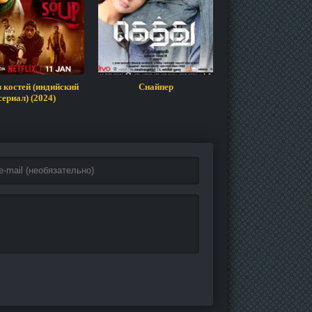
з костей (индийский
Снайпер
Развод по-индий
сериал) (2024)