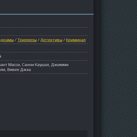
одрамы
/
Триллеры
/
Детективы
/
Криминал
й
рант Масси, Санни Каушал, Джимми
лли, Вивек Джха