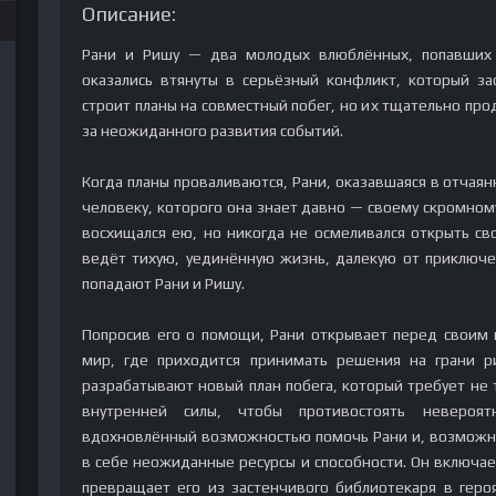
Описание:
Рани и Ришу — два молодых влюблённых, попавших
оказались втянуты в серьёзный конфликт, который за
строит планы на совместный побег, но их тщательно пр
за неожиданного развития событий.
Когда планы проваливаются, Рани, оказавшаяся в отчая
человеку, которого она знает давно — своему скромному
восхищался ею, но никогда не осмеливался открыть сво
ведёт тихую, уединённую жизнь, далекую от приключе
попадают Рани и Ришу.
Попросив его о помощи, Рани открывает перед своим
мир, где приходится принимать решения на грани р
разрабатывают новый план побега, который требует не 
внутренней силы, чтобы противостоять невероя
вдохновлённый возможностью помочь Рани и, возможно
в себе неожиданные ресурсы и способности. Он включает
превращает его из застенчивого библиотекаря в героя