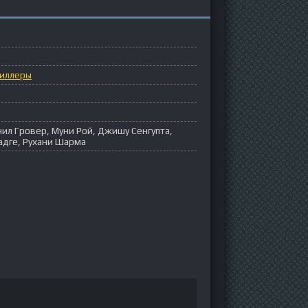
иллеры
нил Гровер, Муни Рой, Джишу Сенгупта,
адге, Рухани Шарма