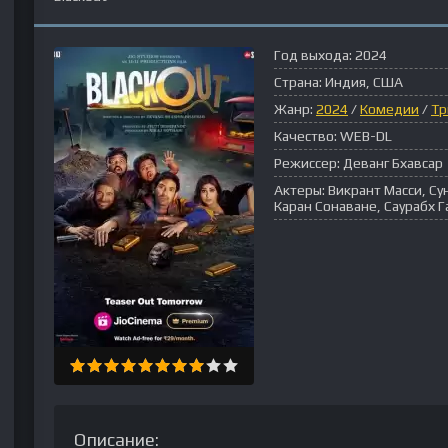
Год выхода:
2024
Страна:
Индия, США
Жанр:
2024
/
Комедии
/
Тр
Качество:
WEB-DL
Режиссер:
Деванг Бхавсар
Актеры:
Викрант Масси, Су
Каран Сонаване, Саурабх Г
Описание: