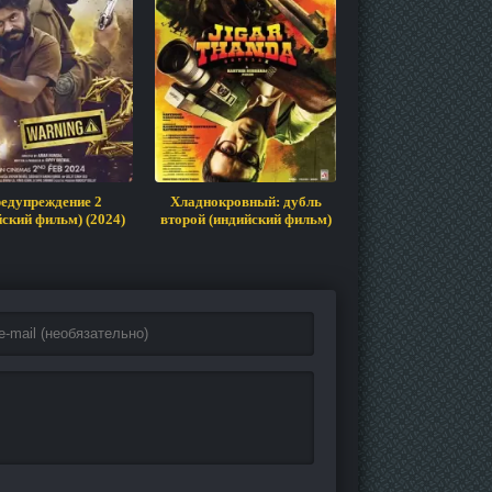
едупреждение 2
Хладнокровный: дубль
Козья жизнь (инди
йский фильм) (2024)
второй (индийский фильм)
фильм) (2024