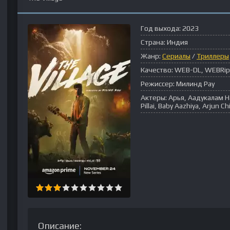
Год выхода:
2023
Страна:
Индия
Жанр:
Сериалы
/
Триллеры
Качество:
WEB-DL, WEBRip
Режиссер:
Милинд Рау
Актеры:
Арья, Аадукалам 
Pillai, Baby Aazhiya, Arjun
Описание: