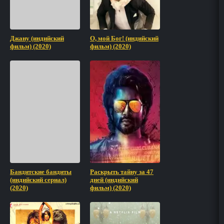
Джану (индийский
О, мой Бог! (индийский
фильм) (2020)
фильм) (2020)
Бандитские бандиты
Раскрыть тайну за 47
(индийский сериал)
дней (индийский
(2020)
фильм) (2020)