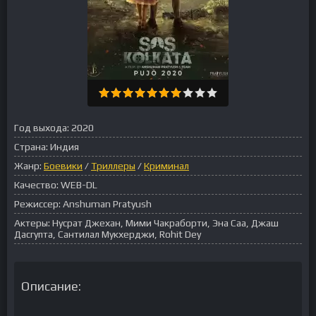
Год выхода:
2020
Страна:
Индия
Жанр:
Боевики
/
Триллеры
/
Криминал
Качество:
WEB-DL
Режиссер:
Anshuman Pratyush
Актеры:
Нусрат Джехан, Мими Чакраборти, Эна Саа, Джаш
Дасгупта, Сантилал Мукхерджи, Rohit Dey
Описание: