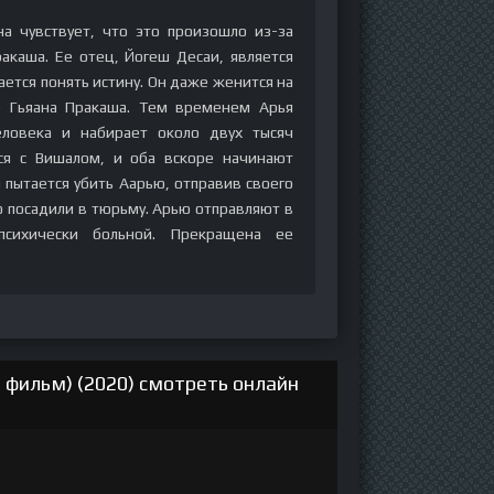
на чувствует, что это произошло из-за
акаша. Ее отец, Йогеш Десаи, является
ется понять истину. Он даже женится на
е Гьяана Пракаша. Тем временем Арья
еловека и набирает около двух тысяч
ся с Вишалом, и оба вскоре начинают
пытается убить Аарью, отправив своего
о посадили в тюрьму. Арью отправляют в
психически больной. Прекращена ее
 фильм) (2020) смотреть онлайн