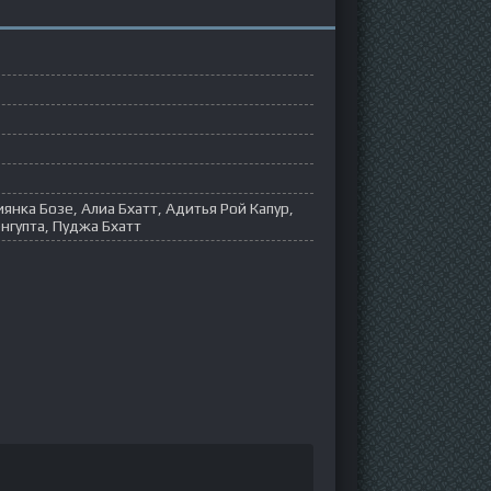
янка Бозе, Алиа Бхатт, Адитья Рой Капур,
нгупта, Пуджа Бхатт