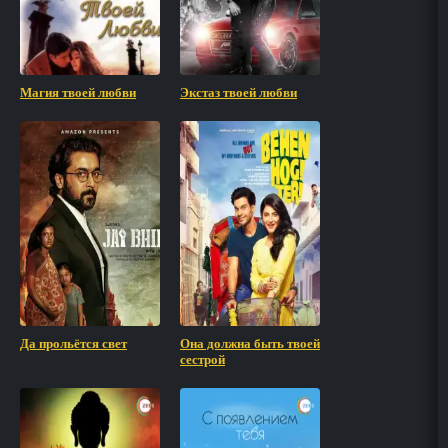
Магия твоей любви
Экстаз твоей любви
Да прольётся свет
Она должна быть твоей
сестрой