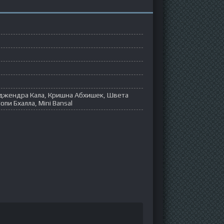
иджендра Кала, Кришна Абхишек, Швета
пи Бхалла, Mini Bansal