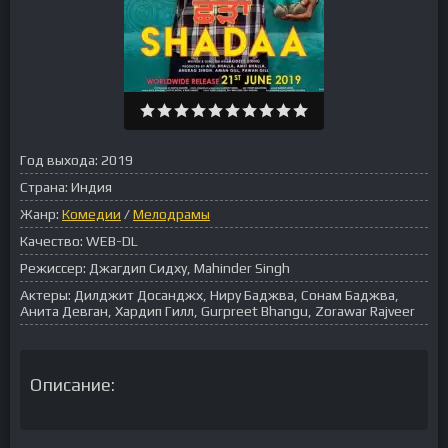
Год выхода:
2019
Страна:
Индия
Жанр:
Комедии
/
Мелодрамы
Качество:
WEB-DL
Режиссер:
Джагдип Сидху, Mahinder Singh
Актеры:
Дилджит Досанджх, Ниру Баджва, Сонам Баджва,
Анита Девган, Хардип Гилл, Gurpreet Bhangu, Zorawar Rajveer
Описание: