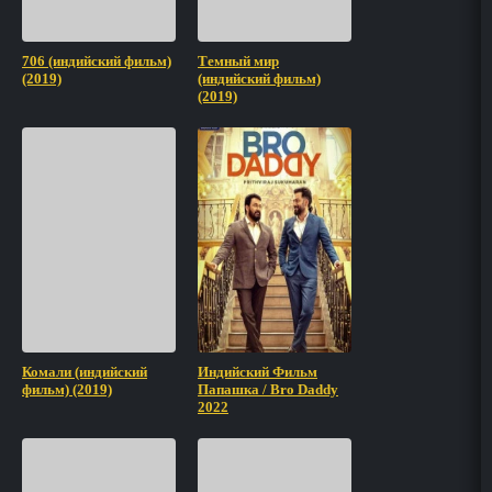
706 (индийский фильм)
Темный мир
(2019)
(индийский фильм)
(2019)
Комали (индийский
Индийский Фильм
фильм) (2019)
Папашка / Bro Daddy
2022