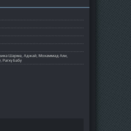
вика Шарма, Аджай, Мохаммад Али,
, Рагху Бабу