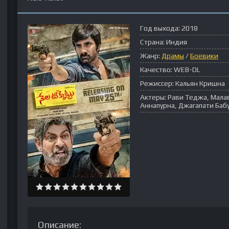
Год выхода:
2018
Страна:
Индия
Жанр:
Драмы
/
Боевики
Качество:
WEB-DL
Режиссер:
Кальян Кришна
Актеры:
Рави Теджа, Мала
Аннапурна, Джагапати Бабу
Описание: