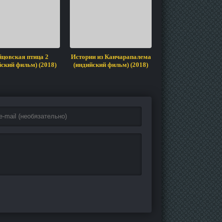
цовская птица 2
Истории из Канчарапалема
Свадьба Вира (инд
йский фильм) (2018)
(индийский фильм) (2018)
фильм) (2018